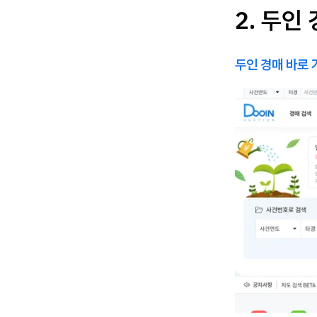
2. 두인
두인 경매 바로 