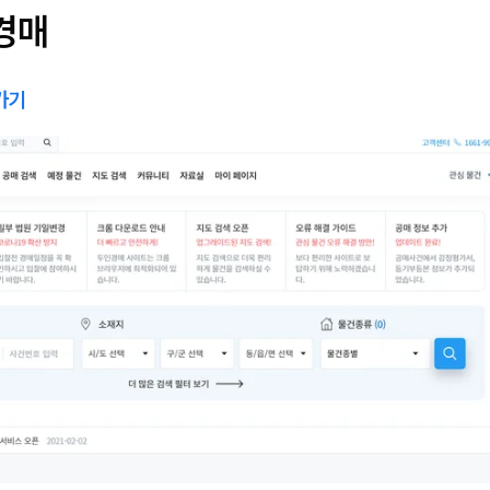
 경매
가기